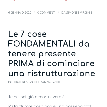
/
/
6 GENNAIO 2020
0 COMMENTI
DA
SIMONET VIRGINIE
Le 7 cose
FONDAMENTALI da
tenere presente
PRIMA di cominciare
una ristrutturazione
INTERIOR DESIGN
,
RELOOKING
,
VARIE
Te nei sei già accorta, vero?
Ristrutturare casa non è una passeggiata!