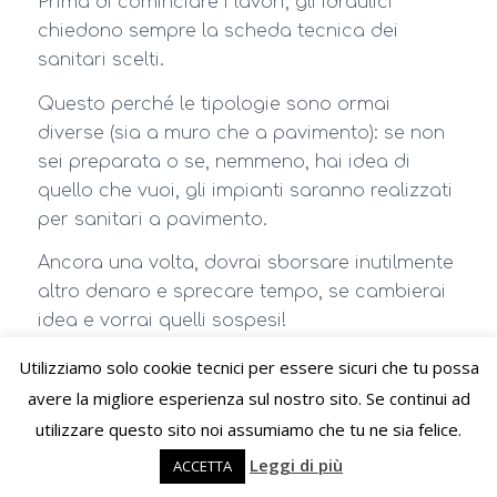
Prima di cominciare i lavori, gli idraulici
chiedono sempre la scheda tecnica dei
sanitari scelti.
Questo perché le tipologie sono ormai
diverse (sia a muro che a pavimento): se non
sei preparata o se, nemmeno, hai idea di
quello che vuoi, gli impianti saranno realizzati
per sanitari a pavimento.
Ancora una volta, dovrai sborsare inutilmente
altro denaro e sprecare tempo, se cambierai
idea e vorrai quelli sospesi!
A meno di non accontentarsi di qualcosa che
Utilizziamo solo cookie tecnici per essere sicuri che tu possa
non vorresti.
avere la migliore esperienza sul nostro sito. Se continui ad
utilizzare questo sito noi assumiamo che tu ne sia felice.
6) Finiture e rivestimenti alle pareti
Leggi di più
ACCETTA
Qui vale lo stesso discorso dei pavimenti.