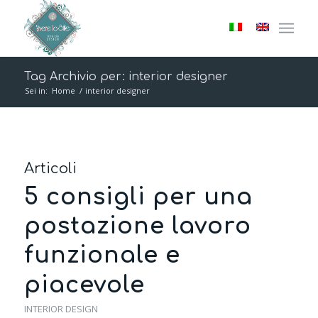
Tag Archivio per: interior designer
Sei in:
Home
/
interior designer
Articoli
5 consigli per una
postazione lavoro
funzionale e
piacevole
INTERIOR DESIGN