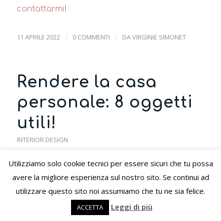
contattarmi
!
/
/
11 APRILE 2022
0 COMMENTI
DA
VIRGINIE SIMONET
Rendere la casa
personale: 8 oggetti
utili!
INTERIOR DESIGN
Utilizziamo solo cookie tecnici per essere sicuri che tu possa
Rendere la casa invitante e accogliente è
avere la migliore esperienza sul nostro sito. Se continui ad
importante, così come
è importante renderla
utilizzare questo sito noi assumiamo che tu ne sia felice.
personale e unica!
Leggi di più
ACCETTA
Due settimane fa abbiamo visto i 5 elementi