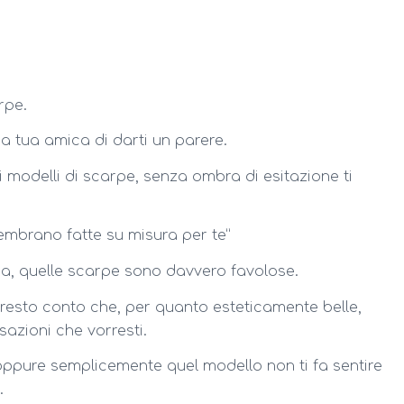
rpe.
na tua amica di darti un parere.
i modelli di scarpe, senza ombra di esitazione ti
embrano fatte su misura per te”
ica, quelle scarpe sono davvero favolose.
presto conto che, per quanto esteticamente belle,
sazioni che vorresti.
 oppure semplicemente quel modello non ti fa sentire
.