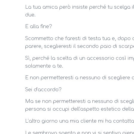
La tua amica però insiste perché tu scelga il 
due.
E alla fine?
Scommetto che faresti di testa tua e, dopo 
parere, sceglieresti il secondo paio di scarp
Sì, perché la scelta di un accessorio così imp
solamente a te.
E non permetteresti a nessuno di scegliere a
Sei d’accordo?
Ma se non permetteresti a nessuno di sceglie
persona si occupi dell’aspetto estetico del
L’altro giorno una mia cliente mi ha contatta
Le sembrava spenta e non vi si sentiva pie