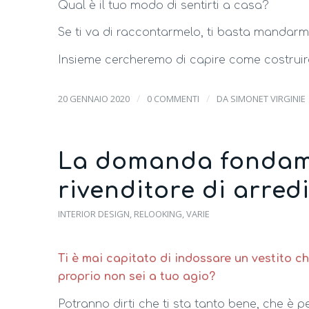
Qual è il tuo modo di sentirti a casa?
Se ti va di raccontarmelo, ti basta mandar
Insieme cercheremo di capire come costruir
/
/
20 GENNAIO 2020
0 COMMENTI
DA
SIMONET VIRGINIE
La domanda fondam
rivenditore di arredi
INTERIOR DESIGN
,
RELOOKING
,
VARIE
Ti è mai capitato di indossare un vestito c
proprio non sei a tuo agio?
Potranno dirti che ti sta tanto bene, che è p