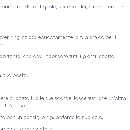
primo modello, il quale, secondo lei, è il migliore dei
aver ringraziato educatamente la tua amica per il
e.
ortante, che devi indossare tutti i giorni, spetta
l tuo posto.
re al posto tuo le tue scarpe, lasceresti che un’altra
la TUA casa?
to per un consiglio riguardante la sua sala.
namente rappresentata.