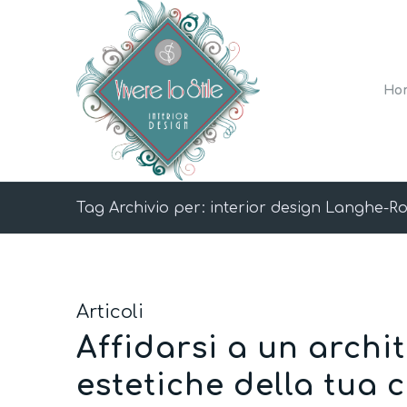
Ho
Tag Archivio per: interior design Langhe-R
Articoli
Affidarsi a un archit
estetiche della tua 