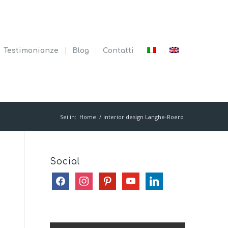
Testimonianze
Blog
Contatti
Sei in:
Home
/
interior design Langhe-Roero
Social
facebook
instagram
pinterest
youtube
linkedin