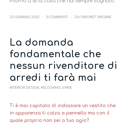
intorno a te la casa che hai sempre sognato.
/
/
20 GENNAIO 2020
0 COMMENTI
DA
SIMONET VIRGINIE
La domanda
fondamentale che
nessun rivenditore di
arredi ti farà mai
INTERIOR DESIGN
,
RELOOKING
,
VARIE
Ti è mai capitato di indossare un vestito che
in apparenza ti calza a pennello ma con il
quale proprio non sei a tuo agio?