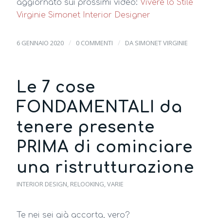
aggiornato sui prossimi video:
Vivere lo Stile
Virginie Simonet Interior Designer
/
/
6 GENNAIO 2020
0 COMMENTI
DA
SIMONET VIRGINIE
Le 7 cose
FONDAMENTALI da
tenere presente
PRIMA di cominciare
una ristrutturazione
INTERIOR DESIGN
,
RELOOKING
,
VARIE
Te nei sei già accorta, vero?