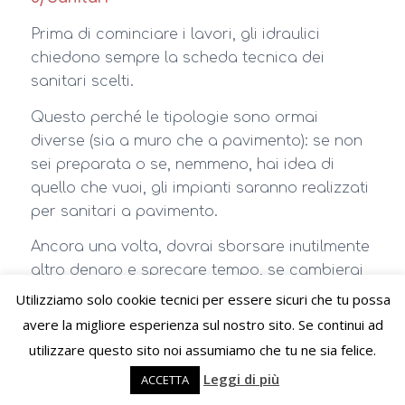
Prima di cominciare i lavori, gli idraulici
chiedono sempre la scheda tecnica dei
sanitari scelti.
Questo perché le tipologie sono ormai
diverse (sia a muro che a pavimento): se non
sei preparata o se, nemmeno, hai idea di
quello che vuoi, gli impianti saranno realizzati
per sanitari a pavimento.
Ancora una volta, dovrai sborsare inutilmente
altro denaro e sprecare tempo, se cambierai
idea e vorrai quelli sospesi!
Utilizziamo solo cookie tecnici per essere sicuri che tu possa
avere la migliore esperienza sul nostro sito. Se continui ad
A meno di non accontentarsi di qualcosa che
utilizzare questo sito noi assumiamo che tu ne sia felice.
non vorresti.
Leggi di più
ACCETTA
6) Finiture e rivestimenti alle pareti