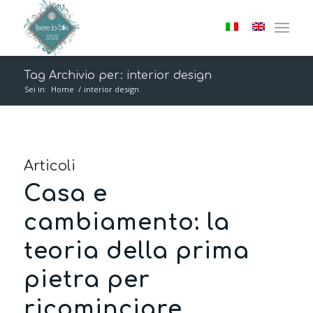
Tag Archivio per: interior design
Sei in:
Home
/
interior design
Articoli
Casa e
cambiamento: la
teoria della prima
pietra per
ricominciare.