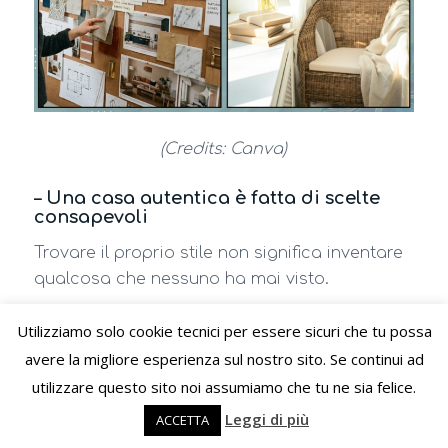
(Credits: Canva)
– Una casa autentica è fatta di scelte
consapevoli
Trovare il proprio stile non significa inventare
qualcosa che nessuno ha mai visto.
Non significa nemmeno rifiutare le tendenze o
Utilizziamo solo cookie tecnici per essere sicuri che tu possa
ignorare l’ispirazione che arriva dall’esterno.
avere la migliore esperienza sul nostro sito. Se continui ad
Significa imparare a scegliere con
utilizzare questo sito noi assumiamo che tu ne sia felice.
consapevolezza.
Leggi di più
ACCETTA