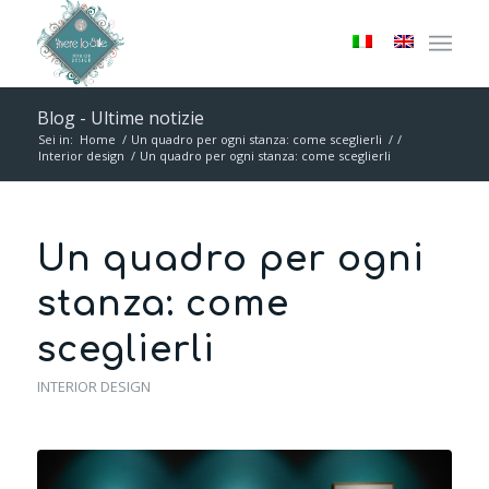
Blog - Ultime notizie
Sei in:
Home
/
Un quadro per ogni stanza: come sceglierli
/
/
Interior design
/
Un quadro per ogni stanza: come sceglierli
Un quadro per ogni
stanza: come
sceglierli
INTERIOR DESIGN