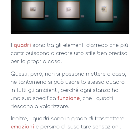
I
quadri
sono tra gli elementi d’arredo che più
contribuiscono a creare uno stile ben preciso
per la propria casa.
Questi, però, non si possono mettere a caso,
né tantomeno si può usare lo stesso quadro
in tutti gli ambienti, perché ogni stanza ha
una sua specifica
funzione
, che i quadri
riescono a valorizzare.
Inoltre, i quadri sono in grado di trasmettere
emozioni
e persino di suscitare sensazioni.