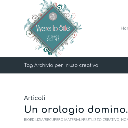
Ho
Tag Archivio per: riuso creativo
Articoli
Un orologio domino…
BIOEDILIZIA/RECUPERO MATERIALI/RIUTILIZZO CREATIVO
,
HO