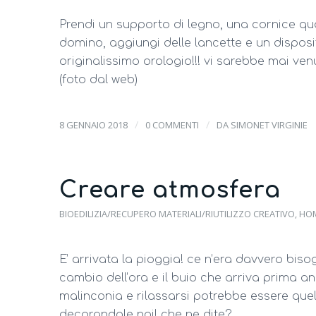
Prendi un supporto di legno, una cornice qua
domino, aggiungi delle lancette e un disposi
originalissimo orologio!!! vi sarebbe mai ve
(foto dal web)
/
/
8 GENNAIO 2018
0 COMMENTI
DA
SIMONET VIRGINIE
Creare atmosfera
BIOEDILIZIA/RECUPERO MATERIALI/RIUTILIZZO CREATIVO
,
HO
E’ arrivata la pioggia! ce n’era davvero bis
cambio dell’ora e il buio che arriva prima
malinconia e rilassarsi potrebbe essere que
decorandole noi! che ne dite?