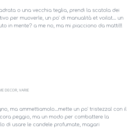
drata o una vecchia teglia, prendi la scatola dei
tivo per muoverle, un po’ di manualità et voilat… un
nuto in mente? a me no, ma mi piacciono da matti!!!
ME DECOR
,
VARIE
ogno, ma ammettiamolo…mette un po’ tristezza! con il
 ancora peggio, ma un modo per combattere la
llo di usare le candele profumate, magari