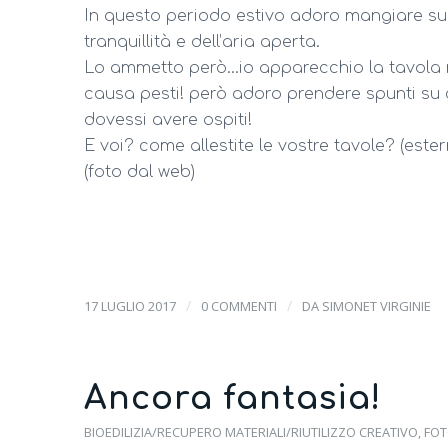
In questo periodo estivo adoro mangiare su
tranquillità e dell’aria aperta.
Lo ammetto però…io apparecchio la tavola
causa pesti! però adoro prendere spunti su
dovessi avere ospiti!
E voi? come allestite le vostre tavole? (ester
(foto dal web)
/
/
17 LUGLIO 2017
0 COMMENTI
DA
SIMONET VIRGINIE
Ancora fantasia!
BIOEDILIZIA/RECUPERO MATERIALI/RIUTILIZZO CREATIVO
,
FOT