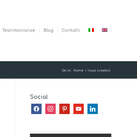
Testimonianze
Blog
Contatti
Sei in:
Home
/
riuso creativo
Social
facebook
instagram
pinterest
youtube
linkedin