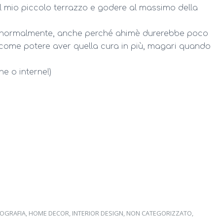
l mio piccolo terrazzo e godere al massimo della
 normalmente, anche perché ahimè durerebbe poco
 come potere aver quella cura in più, magari quando
ne o interne!)
OGRAFIA
,
HOME DECOR
,
INTERIOR DESIGN
,
NON CATEGORIZZATO
,