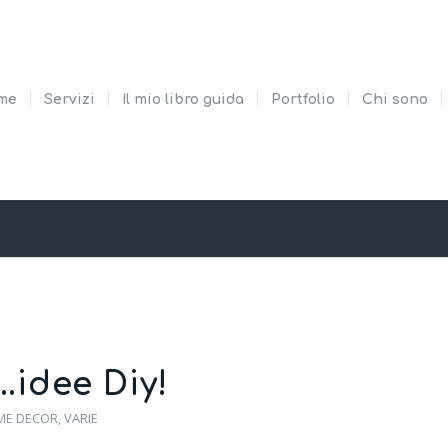
me
Servizi
Il mio libro guida
Portfolio
Chi sono
idee Diy!
ME DECOR
,
VARIE