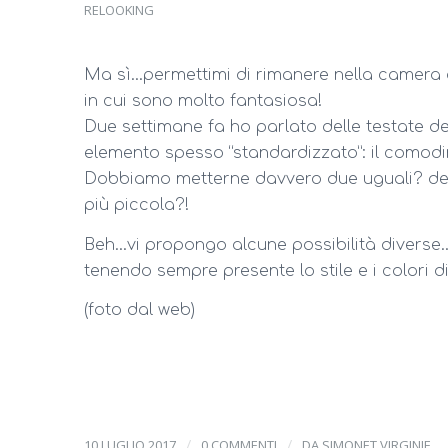
RELOOKING
Ma sì…permettimi di rimanere nella camera da
in cui sono molto fantasiosa!
Due settimane fa ho parlato delle testate del
elemento spesso “standardizzato”: il comodi
Dobbiamo metterne davvero due uguali? dev
più piccola?!
Beh…vi propongo alcune possibilità diverse…
tenendo sempre presente lo stile e i colori di
(foto dal web)
/
/
10 LUGLIO 2017
0 COMMENTI
DA
SIMONET VIRGINIE