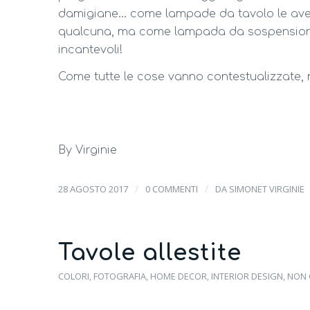
damigiane… come lampade da tavolo le avevo
qualcuna, ma come lampada da sospensione
incantevoli!
Come tutte le cose vanno contestualizzate, 
By Virginie
/
/
28 AGOSTO 2017
0 COMMENTI
DA
SIMONET VIRGINIE
Tavole allestite
COLORI
,
FOTOGRAFIA
,
HOME DECOR
,
INTERIOR DESIGN
,
NON 