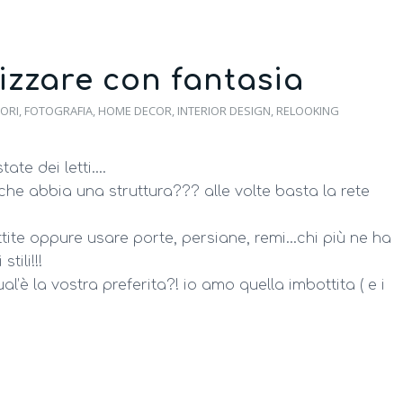
izzare con fantasia
ORI
,
FOTOGRAFIA
,
HOME DECOR
,
INTERIOR DESIGN
,
RELOOKING
tate dei letti….
e abbia una struttura??? alle volte basta la rete
tite oppure usare porte, persiane, remi…chi più ne ha
tili!!!
al’è la vostra preferita?! io amo quella imbottita ( e i