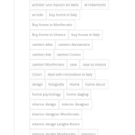
acheter une maison en Italie
arredamento
arredo
buy home in Italy
Buy home in Monferrato
Buy home in Unesco
buy house in Italy
cantieri Alba
cantieri Alessandria
cantieri Asti
cantieri Cuneo
cantieri Monferrato
casa
casa su misura
Colori
deal with renovation in Italy
design
fotografia
Home
home decor
home psychology
home staging
interior design
interior designer
Interior designer Monferrato
interior design Langhe-Roero
interior design Monferrato
interiors