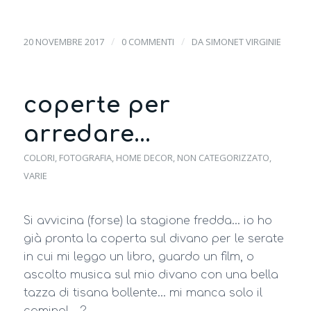
/
/
20 NOVEMBRE 2017
0 COMMENTI
DA
SIMONET VIRGINIE
coperte per
arredare…
COLORI
,
FOTOGRAFIA
,
HOME DECOR
,
NON CATEGORIZZATO
,
VARIE
Si avvicina (forse) la stagione fredda… io ho
già pronta la coperta sul divano per le serate
in cui mi leggo un libro, guardo un film, o
ascolto musica sul mio divano con una bella
tazza di tisana bollente… mi manca solo il
camino!
?