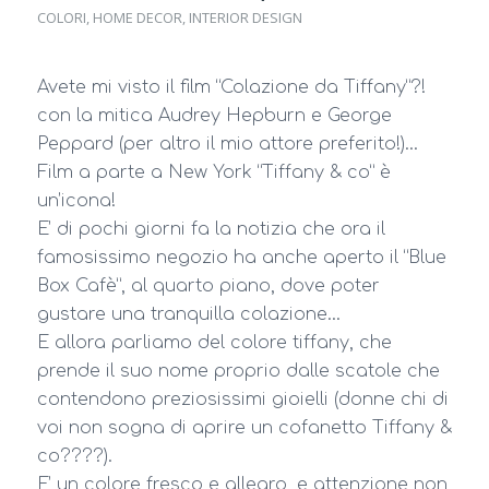
COLORI
,
HOME DECOR
,
INTERIOR DESIGN
Avete mi visto il film “Colazione da Tiffany”?!
con la mitica Audrey Hepburn e George
Peppard (per altro il mio attore preferito!)…
Film a parte a New York “Tiffany & co” è
un’icona!
E’ di pochi giorni fa la notizia che ora il
famosissimo negozio ha anche aperto il “Blue
Box Cafè”, al quarto piano, dove poter
gustare una tranquilla colazione…
E allora parliamo del colore tiffany, che
prende il suo nome proprio dalle scatole che
contendono preziosissimi gioielli (donne chi di
voi non sogna di aprire un cofanetto Tiffany &
co????).
E’ un colore fresco e allegro, e attenzione non