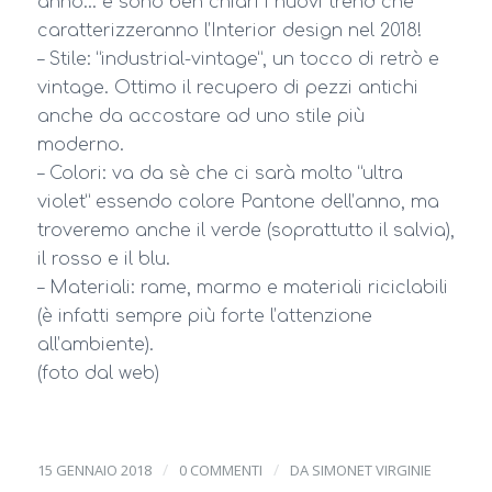
anno… e sono ben chiari i nuovi trend che
caratterizzeranno l’Interior design nel 2018!
– Stile: “industrial-vintage”, un tocco di retrò e
vintage. Ottimo il recupero di pezzi antichi
anche da accostare ad uno stile più
moderno.
– Colori: va da sè che ci sarà molto “ultra
violet” essendo colore Pantone dell’anno, ma
troveremo anche il verde (soprattutto il salvia),
il rosso e il blu.
– Materiali: rame, marmo e materiali riciclabili
(è infatti sempre più forte l’attenzione
all’ambiente).
(foto dal web)
/
/
15 GENNAIO 2018
0 COMMENTI
DA
SIMONET VIRGINIE