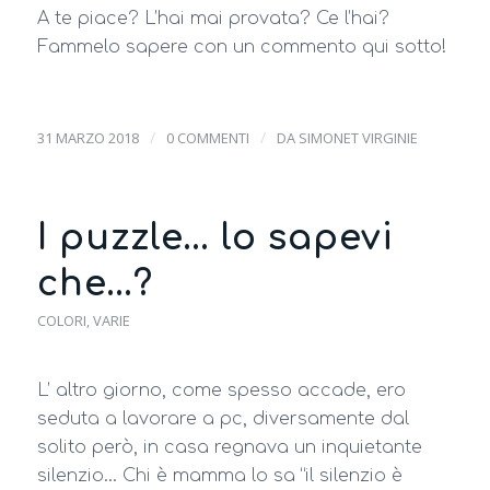
A te piace? L’hai mai provata? Ce l’hai?
Fammelo sapere con un commento qui sotto!
/
/
31 MARZO 2018
0 COMMENTI
DA
SIMONET VIRGINIE
I puzzle… lo sapevi
che…?
COLORI
,
VARIE
L’ altro giorno, come spesso accade, ero
seduta a lavorare a pc, diversamente dal
solito però, in casa regnava un inquietante
silenzio… Chi è mamma lo sa “il silenzio è