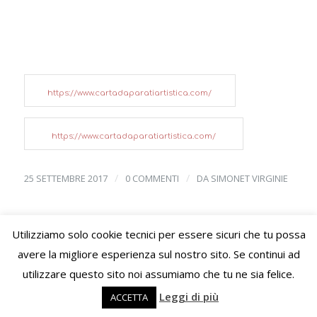
https://www.cartadaparatiartistica.com/
https://www.cartadaparatiartistica.com/
/
/
25 SETTEMBRE 2017
0 COMMENTI
DA
SIMONET VIRGINIE
Utilizziamo solo cookie tecnici per essere sicuri che tu possa
1
2
3
Pagina 1 di 3
avere la migliore esperienza sul nostro sito. Se continui ad
utilizzare questo sito noi assumiamo che tu ne sia felice.
Leggi di più
ACCETTA