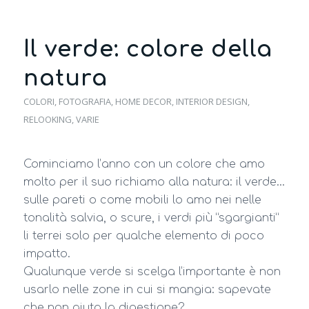
Il verde: colore della
natura
COLORI
,
FOTOGRAFIA
,
HOME DECOR
,
INTERIOR DESIGN
,
RELOOKING
,
VARIE
Cominciamo l’anno con un colore che amo
molto per il suo richiamo alla natura: il verde…
sulle pareti o come mobili lo amo nei nelle
tonalità salvia, o scure, i verdi più “sgargianti”
li terrei solo per qualche elemento di poco
impatto.
Qualunque verde si scelga l’importante è non
usarlo nelle zone in cui si mangia: sapevate
che non aiuta la digestione?