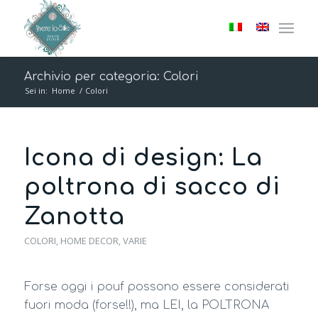
Archivio per categoria: Colori
Sei in:
Home
/
Colori
Icona di design: La
poltrona di sacco di
Zanotta
COLORI
,
HOME DECOR
,
VARIE
Forse oggi i pouf possono essere considerati
fuori moda (forse!!), ma LEI, la POLTRONA