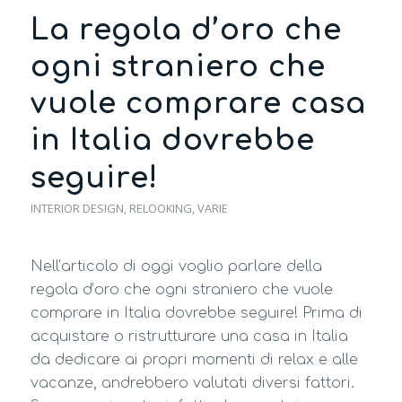
La regola d’oro che
ogni straniero che
vuole comprare casa
in Italia dovrebbe
seguire!
INTERIOR DESIGN
,
RELOOKING
,
VARIE
Nell’articolo di oggi voglio parlare della
regola d’oro che ogni straniero che vuole
comprare in Italia dovrebbe seguire! Prima di
acquistare o ristrutturare una casa in Italia
da dedicare ai propri momenti di relax e alle
vacanze, andrebbero valutati diversi fattori.