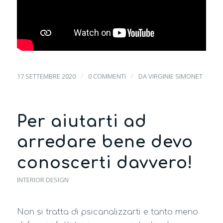
/
/
17 SETTEMBRE 2020
0 COMMENTI
DA
VIRGINIE SIMONET
Per aiutarti ad
arredare bene devo
conoscerti davvero!
INTERIOR DESIGN
Non si tratta di psicanalizzarti e tanto meno