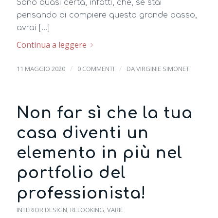
Sono quasi certa, infatti, che, se stai
pensando di compiere questo grande passo,
avrai […]
Continua a leggere
/
/
11 MAGGIO 2020
0 COMMENTI
DA
VIRGINIE SIMONET
Non far sì che la tua
casa diventi un
elemento in più nel
portfolio del
professionista!
INTERIOR DESIGN
,
RELOOKING
,
VARIE