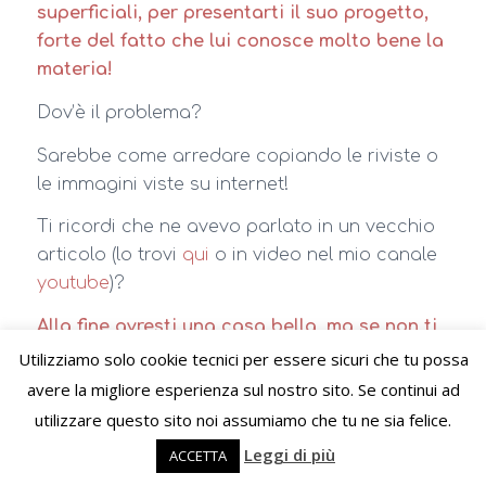
superficiali, per presentarti il suo progetto,
forte del fatto che lui conosce molto bene la
materia!
Dov’è il problema?
Sarebbe come arredare copiando le riviste o
le immagini viste su internet!
Ti ricordi che ne avevo parlato in un vecchio
articolo (lo trovi
qui
o in video nel mio canale
youtube
)?
Alla fine avresti una casa bella, ma se non ti
rappresenta nel profondo non ti sentirai a
Utilizziamo solo cookie tecnici per essere sicuri che tu possa
tuo agio!
avere la migliore esperienza sul nostro sito. Se continui ad
utilizzare questo sito noi assumiamo che tu ne sia felice.
Non far sì, quindi, che casa tua diventi, così,
Leggi di più
solo un elemento in più nel portfolio di questo
ACCETTA
professionista!