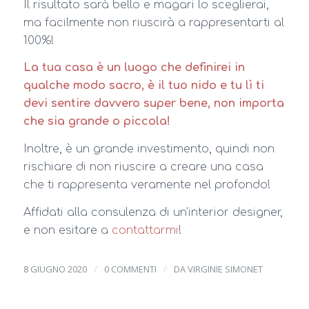
Il risultato sarà bello e magari lo sceglierai,
ma facilmente non riuscirà a rappresentarti al
100%!
La tua casa è un luogo che definirei in
qualche modo sacro, è il tuo nido e tu lì ti
devi sentire davvero super bene, non importa
che sia grande o piccola!
Inoltre, è un grande investimento, quindi non
rischiare di non riuscire a creare una casa
che ti rappresenta veramente nel profondo!
Affidati alla consulenza di un’interior designer,
e non esitare a
contattarmi
!
/
/
8 GIUGNO 2020
0 COMMENTI
DA
VIRGINIE SIMONET