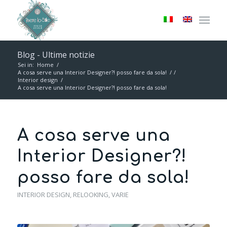
Blog - Ultime notizie
Sei in:
Home
/
A cosa serve una Interior Designer?! posso fare da sola!
/
/
Interior design
/
A cosa serve una Interior Designer?! posso fare da sola!
A cosa serve una
Interior Designer?!
posso fare da sola!
INTERIOR DESIGN
,
RELOOKING
,
VARIE