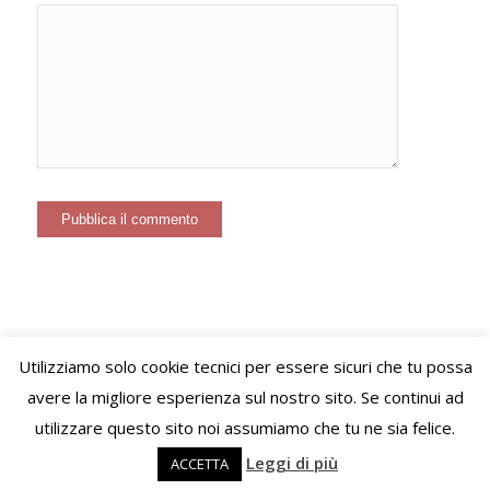
Utilizziamo solo cookie tecnici per essere sicuri che tu possa
© Copyright – VIVERE LO STILE di Virginie Letitia Simonet - Alessandria
avere la migliore esperienza sul nostro sito. Se continui ad
(AL) C.F. SMNVGN78B65Z110I P.Iva 02489520060 PEC:
utilizzare questo sito noi assumiamo che tu ne sia felice.
viverelostile@pec.it
Leggi di più
ACCETTA
Sito a cura di Linda e Stefano - Iloa.it