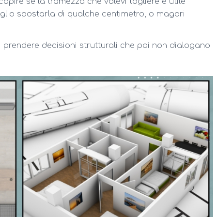
apire se la tramezza che volevi togliere è utile
lio spostarla di qualche centimetro, o magari
di prendere decisioni strutturali che poi non dialogano