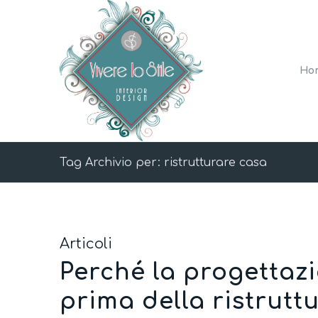
Ho
Tag Archivio per: ristrutturare casa
Articoli
Perché la progettazi
prima della ristrut