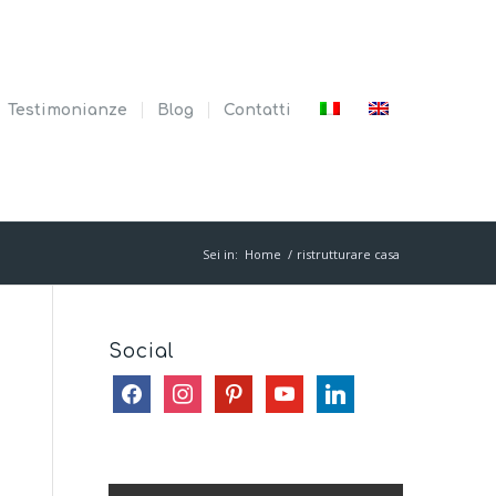
Testimonianze
Blog
Contatti
Sei in:
Home
/
ristrutturare casa
Social
facebook
instagram
pinterest
youtube
linkedin