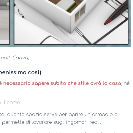
redit: Canva)
 benissimo così)
è necessario sapere subito che stile avrà la casa
, né
n il come.
tto, quanto spazio serve per aprire un armadio o
ermette di lavorare sugli ingombri reali.