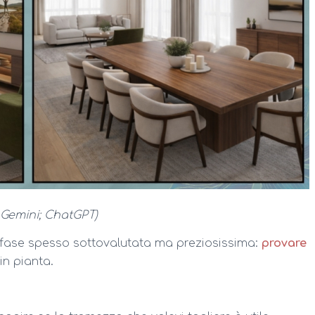
: Gemini; ChatGPT)
 fase spesso sottovalutata ma preziosissima:
provare
in pianta.