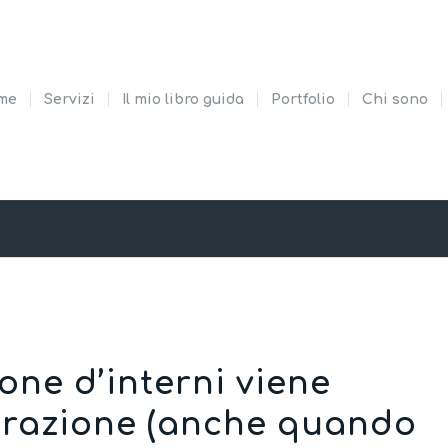
me
Servizi
Il mio libro guida
Portfolio
Chi sono
one d’interni viene
turazione (anche quando