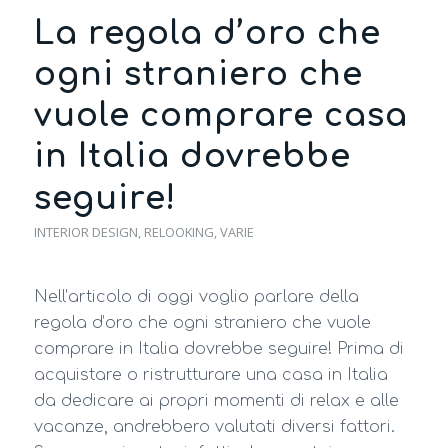
La regola d’oro che
ogni straniero che
vuole comprare casa
in Italia dovrebbe
seguire!
INTERIOR DESIGN
,
RELOOKING
,
VARIE
Nell’articolo di oggi voglio parlare della
regola d’oro che ogni straniero che vuole
comprare in Italia dovrebbe seguire! Prima di
acquistare o ristrutturare una casa in Italia
da dedicare ai propri momenti di relax e alle
vacanze, andrebbero valutati diversi fattori.