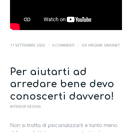
/
/
17 SETTEMBRE 2020
0 COMMENTI
DA
VIRGINIE SIMONET
Per aiutarti ad
arredare bene devo
conoscerti davvero!
INTERIOR DESIGN
Non si tratta di psicanalizzarti e tanto meno