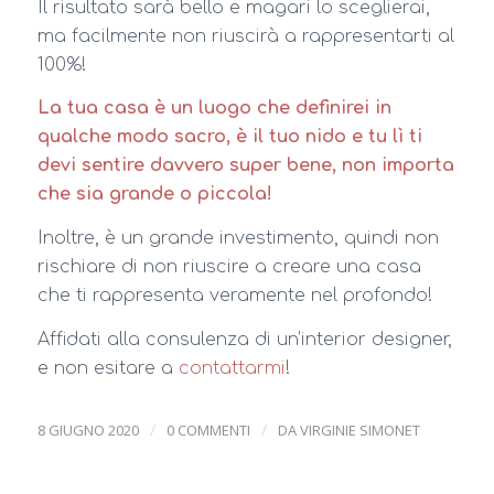
Il risultato sarà bello e magari lo sceglierai,
ma facilmente non riuscirà a rappresentarti al
100%!
La tua casa è un luogo che definirei in
qualche modo sacro, è il tuo nido e tu lì ti
devi sentire davvero super bene, non importa
che sia grande o piccola!
Inoltre, è un grande investimento, quindi non
rischiare di non riuscire a creare una casa
che ti rappresenta veramente nel profondo!
Affidati alla consulenza di un’interior designer,
e non esitare a
contattarmi
!
/
/
8 GIUGNO 2020
0 COMMENTI
DA
VIRGINIE SIMONET