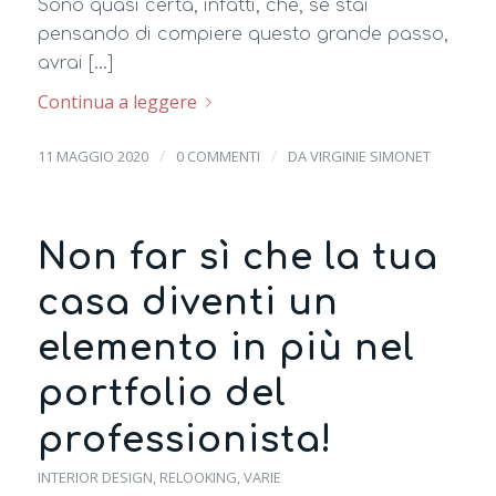
Sono quasi certa, infatti, che, se stai
pensando di compiere questo grande passo,
avrai […]
Continua a leggere
/
/
11 MAGGIO 2020
0 COMMENTI
DA
VIRGINIE SIMONET
Non far sì che la tua
casa diventi un
elemento in più nel
portfolio del
professionista!
INTERIOR DESIGN
,
RELOOKING
,
VARIE