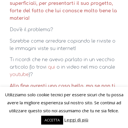
superficiali, per presentarti il suo progetto,
forte del fatto che lui conosce molto bene la
materia!
Dov’è il problema?
Sarebbe come arredare copiando le riviste o
le immagini viste su internet!
Ti ricordi che ne avevo parlato in un vecchio
articolo (lo trovi
qui
o in video nel mio canale
youtube
)?
Alla fine avresti una casa bella, ma se non ti
rappresenta nel profondo non ti sentirai a
Utilizziamo solo cookie tecnici per essere sicuri che tu possa
tuo agio!
avere la migliore esperienza sul nostro sito. Se continui ad
utilizzare questo sito noi assumiamo che tu ne sia felice.
Non far sì, quindi, che casa tua diventi, così,
Leggi di più
solo un elemento in più nel portfolio di questo
ACCETTA
professionista!