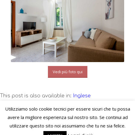
Vedi più foto qui
This post is also available in:
Inglese
Utilizziamo solo cookie tecnici per essere sicuri che tu possa
© Copyright – VIVERE LO STILE di Virginie Letitia Simonet - Alessandria
avere la migliore esperienza sul nostro sito. Se continui ad
(AL) C.F. SMNVGN78B65Z110I P.Iva 02489520060 PEC:
utilizzare questo sito noi assumiamo che tu ne sia felice.
viverelostile@pec.it