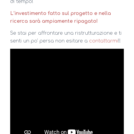
di tempo!
L’investimento fatto sul progetto e nella
ricerca sarà ampiamente ripagato!
Se stai per affrontare una ristrutturazione e ti
senti un po’ persa non esitare a
contattarmi
!!