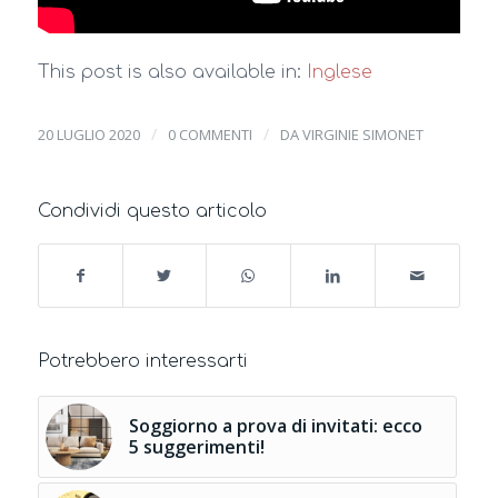
This post is also available in:
Inglese
/
/
20 LUGLIO 2020
0 COMMENTI
DA
VIRGINIE SIMONET
Condividi questo articolo
Potrebbero interessarti
Soggiorno a prova di invitati: ecco
5 suggerimenti!