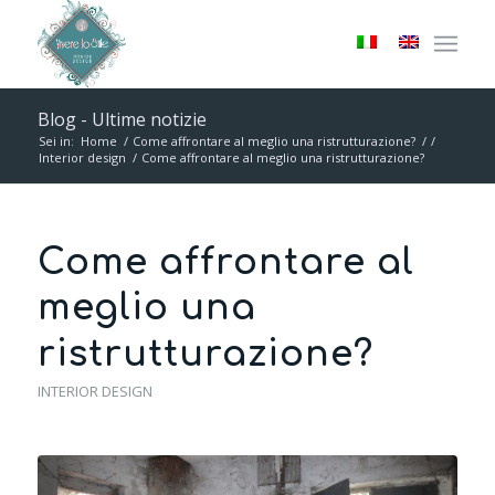
Blog - Ultime notizie
Sei in:
Home
/
Come affrontare al meglio una ristrutturazione?
/
/
Interior design
/
Come affrontare al meglio una ristrutturazione?
Come affrontare al
meglio una
ristrutturazione?
INTERIOR DESIGN