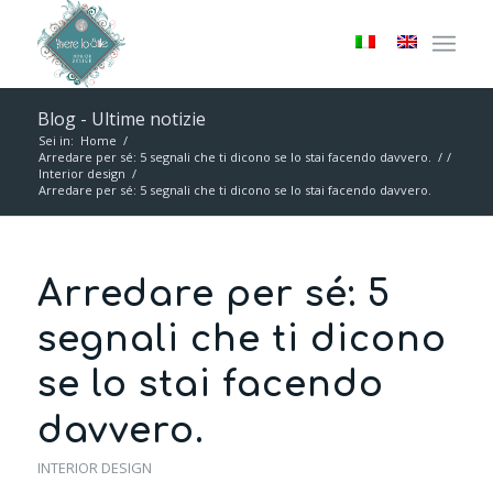
Blog - Ultime notizie
Sei in:
Home
/
Arredare per sé: 5 segnali che ti dicono se lo stai facendo davvero.
/
/
Interior design
/
Arredare per sé: 5 segnali che ti dicono se lo stai facendo davvero.
Arredare per sé: 5
segnali che ti dicono
se lo stai facendo
davvero.
INTERIOR DESIGN