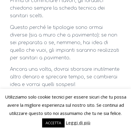
Prima di cominciare i lavori, gli idraulici
chiedono sempre la scheda tecnica dei
sanitari scelti.
Questo perché le tipologie sono ormai
diverse (sia a muro che a pavimento): se non
sei preparata o se, nemmeno, hai idea di
quello che vuoi, gli impianti saranno realizzati
per sanitari a pavimento.
Ancora una volta, dovrai sborsare inutilmente
altro denaro e sprecare tempo, se cambierai
idea e vorrai quelli sospesi!
A meno di non accontentarsi di qualcosa che
Utilizziamo solo cookie tecnici per essere sicuri che tu possa
non vorresti.
avere la migliore esperienza sul nostro sito. Se continui ad
utilizzare questo sito noi assumiamo che tu ne sia felice.
6) Finiture e rivestimenti alle pareti
Leggi di più
ACCETTA
Qui vale lo stesso discorso dei pavimenti.