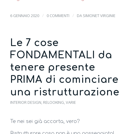
/
/
6 GENNAIO 2020
0 COMMENTI
DA
SIMONET VIRGINIE
Le 7 cose
FONDAMENTALI da
tenere presente
PRIMA di cominciare
una ristrutturazione
INTERIOR DESIGN
,
RELOOKING
,
VARIE
Te nei sei già accorta, vero?
Ristrutturare casa non è una passeggiata!