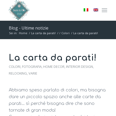
Blog - Ultime notizie
Sei in:
Home
/
La carta da parati!
/
/
Colori
/
La carta da parati!
La carta da parati!
COLORI
,
FOTOGRAFIA
,
HOME DECOR
,
INTERIOR DESIGN
,
RELOOKING
,
VARIE
Abbiamo speso parlato di colori, ma bisogna
dare un piccolo spazio anche alle carte da
parati… sì perché bisogna dire che sono
tornate di gran moda!