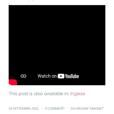
This post is also available in:
Inglese
/
/
29 SETTEMBRE 2025
0 COMMENTI
DA
VIRGINIE SIMONET