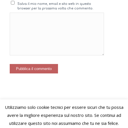
Salva il mio nome, email e sito web in questo
browser per la prossima volta che commento.
Utilizziamo solo cookie tecnici per essere sicuri che tu possa
© Copyright – VIVERE LO STILE di Virginie Letitia Simonet - Alessandria
avere la migliore esperienza sul nostro sito. Se continui ad
(AL) C.F. SMNVGN78B65Z110I P.Iva 02489520060 PEC:
utilizzare questo sito noi assumiamo che tu ne sia felice.
viverelostile@pec.it