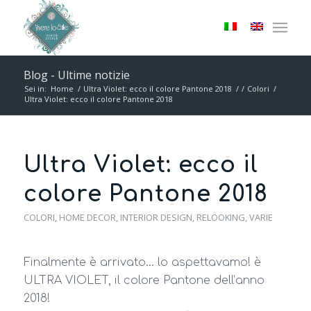
Blog - Ultime notizie
Sei in:
Home
/
Ultra Violet: ecco il colore Pantone 2018
/
/
Colori
/
Ultra Violet: ecco il colore Pantone 2018
Ultra Violet: ecco il
colore Pantone 2018
COLORI
,
HOME DECOR
,
INTERIOR DESIGN
,
RELOOKING
,
VARIE
Finalmente è arrivato… lo aspettavamo! è
ULTRA VIOLET, il colore Pantone dell’anno
2018!