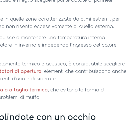
 caso è meglio scegliere porte dotate di pannelli
e in quelle zone caratterizzate da climi estremi, per
casa non risenta eccessivamente di quella esterna.
tribuisce a mantenere una temperatura interna
alore in inverno e impedendo l’ingresso del calore
olamento termico e acustico, è consigliabile scegliere
itatori di apertura
, elementi che contribuiscono anche
rrenti d’aria indesiderate.
aio a taglio termico
, che evitano la forma di
problemi di muffa.
 blindate con un occhio