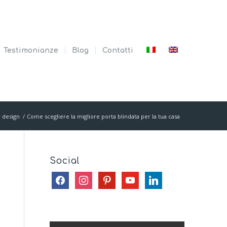
Testimonianze
Blog
Contatti
r design
/
Come scegliere la migliore porta blindata per la tua casa
Social
facebook
instagram
pinterest
youtube
linkedin