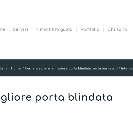
me
Servizi
Il mio libro guida
Portfolio
Chi sono
Sei in:
Home
/
Come scegliere la migliore porta blindata per la tua casa
/
/
Interio
gliore porta blindata