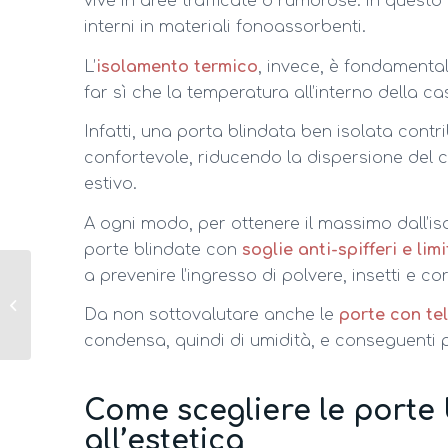
vive in aree trafficate o rumorose: in questo
interni in materiali fonoassorbenti.
L’
isolamento termico
, invece, è fondamental
far sì che la temperatura all’interno della 
Infatti, una porta blindata ben isolata con
confortevole, riducendo la dispersione del c
estivo.
A ogni modo, per ottenere il massimo dall’is
porte blindate con
soglie anti-spifferi e lim
a prevenire l’ingresso di polvere, insetti e co
7 modi per aggiungere
stile e personalità alla
Da non sottovalutare anche le
porte con tel
casa!
condensa, quindi di umidità, e conseguenti 
Come scegliere le porte
all’estetica