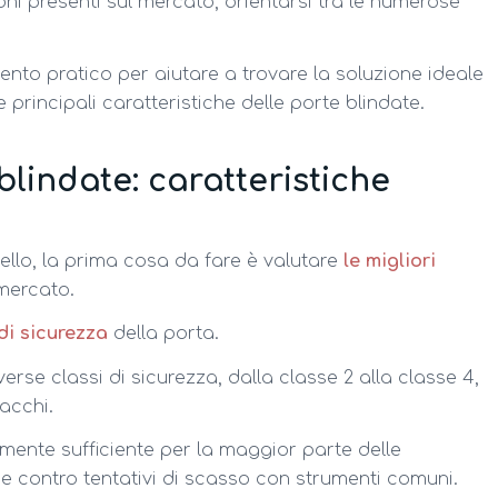
ni presenti sul mercato, orientarsi tra le numerose
nto pratico per aiutare a trovare la soluzione ideale
 principali caratteristiche delle porte blindate.
blindate: caratteristiche
llo, la prima cosa da fare è valutare
le migliori
mercato.
di sicurezza
della porta.
verse classi di sicurezza, dalla classe 2 alla classe 4,
tacchi.
mente sufficiente per la maggior parte delle
ne contro tentativi di scasso con strumenti comuni.