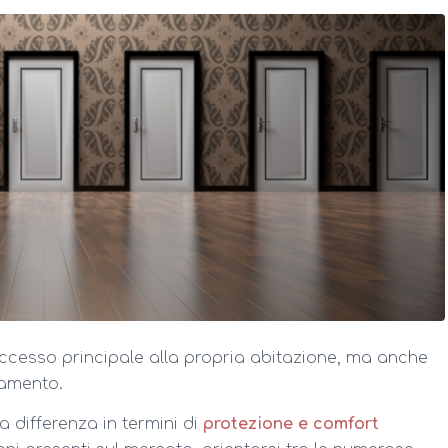
ccesso principale alla propria abitazione, ma anche
lamento.
a differenza in termini di
protezione e comfort