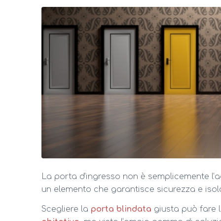
La porta d’ingresso non è semplicemente l’a
un elemento che garantisce sicurezza e iso
Scegliere la
porta blindata
giusta può fare l