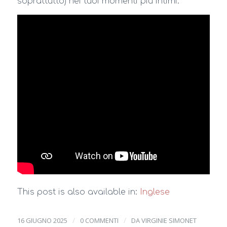
soprattutto) nei tuoi momenti più intimi.
This post is also available in:
Inglese
/
/
16 GIUGNO 2025
0 COMMENTI
DA
VIRGINIE SIMONET