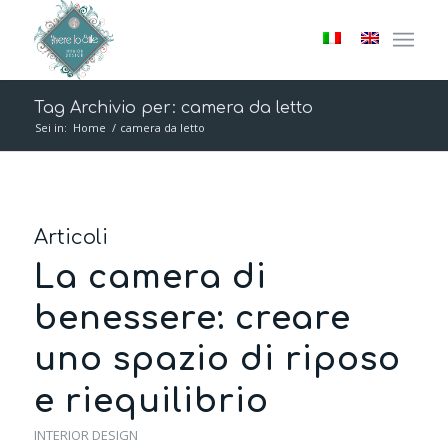
Tag Archivio per: camera da letto
Sei in:
Home
/
camera da letto
Articoli
La camera di
benessere: creare
uno spazio di riposo
e riequilibrio
INTERIOR DESIGN