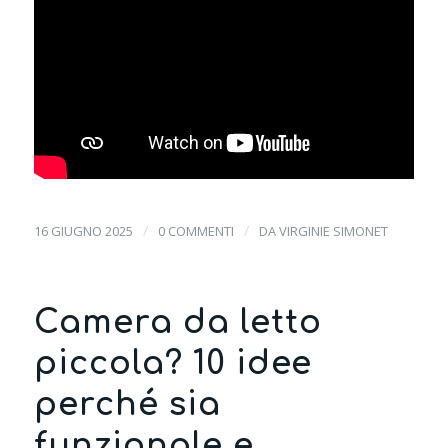
/
/
16 GIUGNO 2025
0 COMMENTI
DA
VIRGINIE SIMONET
Camera da letto
piccola? 10 idee
perché sia
funzionale e