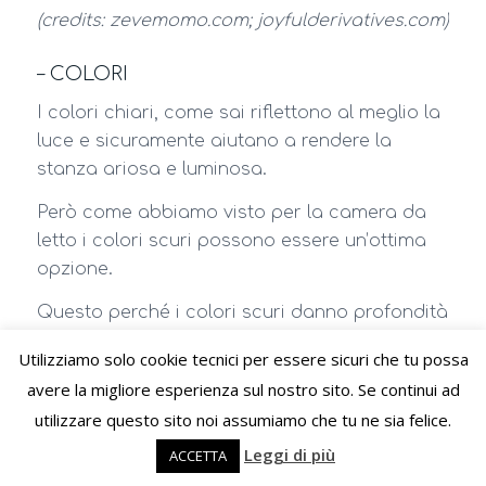
(credits: zevemomo.com; joyfulderivatives.com)
– COLORI
I colori chiari, come sai riflettono al meglio la
luce e sicuramente aiutano a rendere la
stanza ariosa e luminosa.
Però come abbiamo visto per la camera da
letto i colori scuri possono essere un’ottima
opzione.
Questo perché i colori scuri danno profondità
e sono avvolgenti, regalando la sensazione di
Utilizziamo solo cookie tecnici per essere sicuri che tu possa
un abbraccio!
avere la migliore esperienza sul nostro sito. Se continui ad
Inoltre il fatto che non riflettano la luce sono
utilizzare questo sito noi assumiamo che tu ne sia felice.
anche di aiuto per favorire il sonno.
Leggi di più
ACCETTA
La cosa a cui bisogna fare attenzione, sia