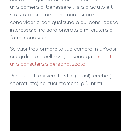
una camera di benessere ti sia piaciuto e ti
sia stato utile, nel caso non esitare a
condividerlo con qualcuno a cui pensi possa
interessare, ne sarò onorata e mi aiuterà a
farmi conoscere.
Se vuoi trasformare la tua camera in un’oasi
di equilibrio e bellezza, io sono qui:
prenota
una consulenza personalizzata
.
Per aiutarti a vivere lo stile (il tuo!), anche (e
soprattutto) nei tuoi momenti più intimi.