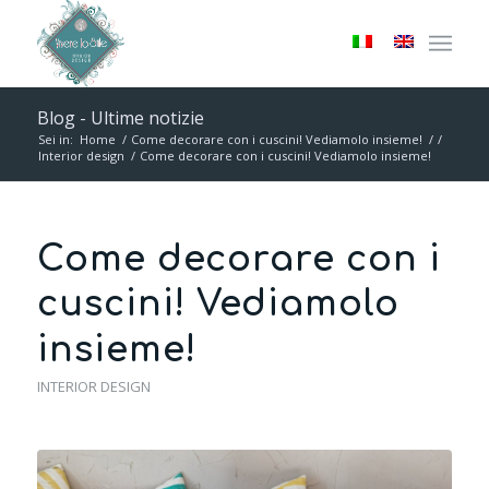
Blog - Ultime notizie
Sei in:
Home
/
Come decorare con i cuscini! Vediamolo insieme!
/
/
Interior design
/
Come decorare con i cuscini! Vediamolo insieme!
Come decorare con i
cuscini! Vediamolo
insieme!
INTERIOR DESIGN