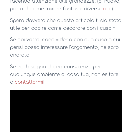
facendo attenzione alle grandezze! (di nuovo,
parlo di come mixare fantasie diverse
qui
!)
Spero davvero che questo articolo ti sia stato
utile per capire come decorare con i cuscini
Se poi vorrai condividerlo con qualcuno a cui
pensi possa interessare l’argomento, ne sarò
onorata!
Se hai bisogno di una consulenza per
qualunque ambiente di casa tua, non esitare
a
contattarmi
!