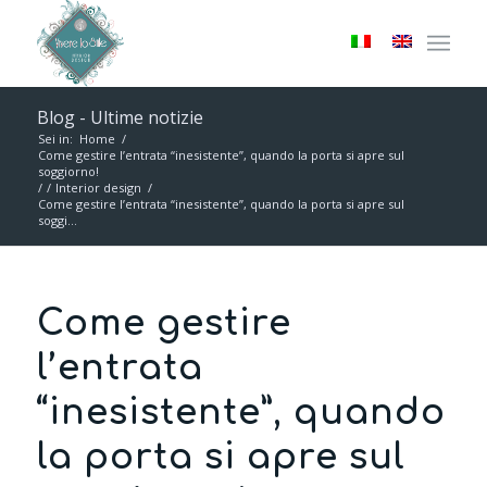
Blog - Ultime notizie
Sei in:
Home
/
Come gestire l’entrata “inesistente”, quando la porta si apre sul
soggiorno!
/
/
Interior design
/
Come gestire l’entrata “inesistente”, quando la porta si apre sul
soggi...
Come gestire
l’entrata
“inesistente”, quando
la porta si apre sul