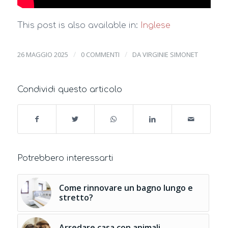
This post is also available in:
Inglese
/
/
26 MAGGIO 2025
0 COMMENTI
DA
VIRGINIE SIMONET
Condividi questo articolo
Potrebbero interessarti
Come rinnovare un bagno lungo e
stretto?
Arredare casa con animali