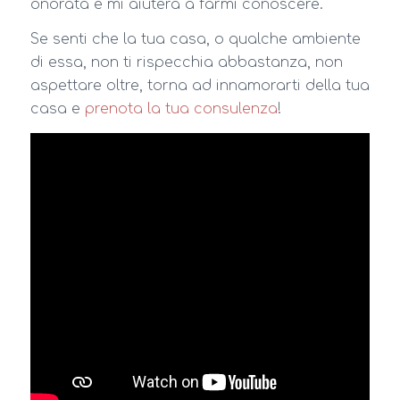
onorata e mi aiuterà a farmi conoscere.
Se senti che la tua casa, o qualche ambiente
di essa, non ti rispecchia abbastanza, non
aspettare oltre, torna ad innamorarti della tua
casa e
prenota la tua consulenza
!