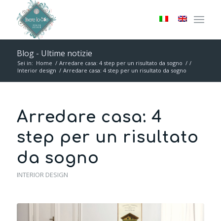
Blog - Ultime notizie
Sei in:
Home
/
Arredare casa: 4 step per un risultato da sogno
/
/
Interior design
/
Arredare casa: 4 step per un risultato da sogno
Arredare casa: 4
step per un risultato
da sogno
INTERIOR DESIGN