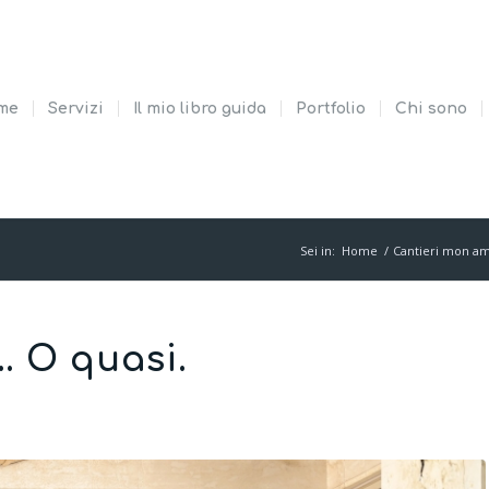
me
Servizi
Il mio libro guida
Portfolio
Chi sono
Sei in:
Home
/
Cantieri mon a
 O quasi.