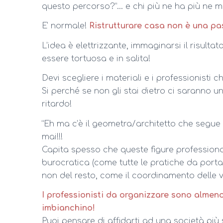
questo percorso?”… e chi più ne ha più ne m
E’ normale!
Ristrutturare casa non è una pa
L’idea è elettrizzante, immaginarsi il risulta
essere tortuosa e in salita!
Devi scegliere i materiali e i professionisti 
Si perché se non gli stai dietro ci saranno u
ritardo!
“Eh ma c’è il geometra/architetto che segue i
mai!!!
Capita spesso che queste figure professionali
burocratica (come tutte le pratiche da porta
non del resto, come il coordinamento delle 
I professionisti da organizzare sono almeno: 
imbianchino!
Puoi pensare di affidarti ad una società più 