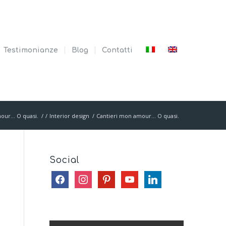
Testimonianze
Blog
Contatti
mour… O quasi.
/
/
Interior design
/
Cantieri mon amour… O quasi.
Social
facebook
instagram
pinterest
youtube
linkedin