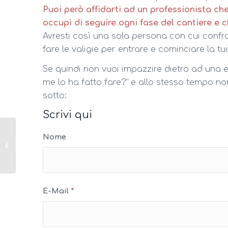
Puoi però affidarti ad un professionista che 
occupi di seguire ogni fase del cantiere e 
Avresti così una sola persona con cui confron
fare le valigie per entrare e cominciare la tu
Se quindi non vuoi impazzire dietro ad una es
me lo ha fatto fare?” e allo stesso tempo no
sotto:
Scrivi qui
10 semplici accortezze
Nome
per vendere prima e
meglio casa
E-Mail
*