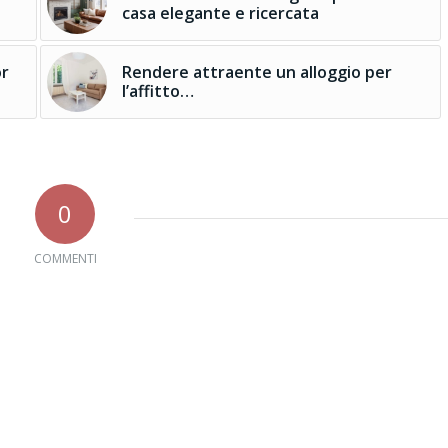
casa elegante e ricercata
or
Rendere attraente un alloggio per
l’affitto…
0
COMMENTI