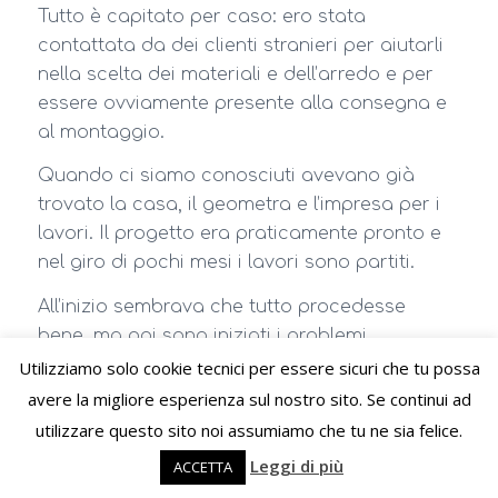
Tutto è capitato per caso: ero stata
contattata da dei clienti stranieri per aiutarli
nella scelta dei materiali e dell’arredo e per
essere ovviamente presente alla consegna e
al montaggio.
Quando ci siamo conosciuti avevano già
trovato la casa, il geometra e l’impresa per i
lavori. Il progetto era praticamente pronto e
nel giro di pochi mesi i lavori sono partiti.
All’inizio sembrava che tutto procedesse
bene, ma poi sono iniziati i problemi.
Purtroppo per loro l’impresa scelta ha
Utilizziamo solo cookie tecnici per essere sicuri che tu possa
dimostrato di non seguire le opere come
avere la migliore esperienza sul nostro sito. Se continui ad
avrebbe dovuto, portando, molto ritardo
utilizzare questo sito noi assumiamo che tu ne sia felice.
rispetto al pattuito.
Leggi di più
ACCETTA
Ad un certo i clienti, confusi e preoccupati,