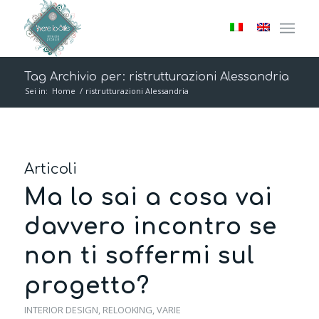
Tag Archivio per: ristrutturazioni Alessandria
Sei in:
Home
/
ristrutturazioni Alessandria
Articoli
Ma lo sai a cosa vai
davvero incontro se
non ti soffermi sul
progetto?
INTERIOR DESIGN
,
RELOOKING
,
VARIE