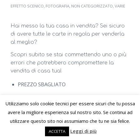
EFFETTO SCENICO
,
FOTOGRAFIA
,
NON CATEGORIZZATO
,
VARIE
Hai messo la tua casa in vendita? Sei sicuro
di avere tutte le carte in regola per venderla
al meglio?
Scopri subito se stai commettendo uno o più
errori che potrebbero compromettere la
vendita di casa tua!
PREZZO SBAGLIATO
Il valore della tua casa non ha nulla a che
Utilizziamo solo cookie tecnici per essere sicuri che tu possa
vedere con i ricordi e le emozioni! Il suo
avere la migliore esperienza sul nostro sito. Se continui ad
prezzo è deciso dal mercato, non da te, e
utilizzare questo sito noi assumiamo che tu ne sia felice.
purtroppo devi accettare l’idea che i prezzi
Leggi di più
ACCETTA
sono calati rispetto a qualche anno fa!