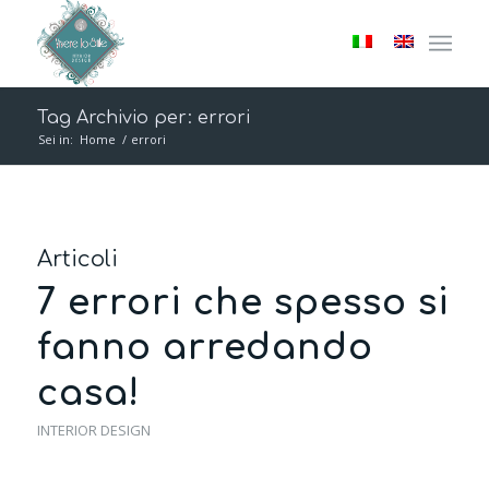
Tag Archivio per: errori
Sei in:
Home
/
errori
Articoli
7 errori che spesso si
fanno arredando
casa!
INTERIOR DESIGN