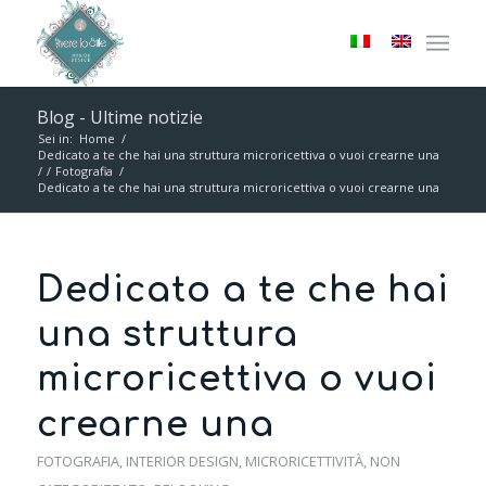
Blog - Ultime notizie
Sei in:
Home
/
Dedicato a te che hai una struttura microricettiva o vuoi crearne una
/
/
Fotografia
/
Dedicato a te che hai una struttura microricettiva o vuoi crearne una
Dedicato a te che hai
una struttura
microricettiva o vuoi
crearne una
FOTOGRAFIA
,
INTERIOR DESIGN
,
MICRORICETTIVITÀ
,
NON