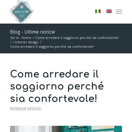
Blog - Ultime notizie
Sei in:
Home
/
Come arredare il soggiorno perché sia confortevole!
/
/
Interior design
/
Come arredare il soggiorno perché sia confortevole!
Come arredare il
soggiorno perché
sia confortevole!
INTERIOR DESIGN