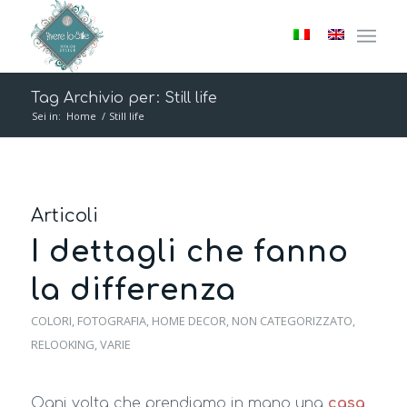
Tag Archivio per: Still life
Sei in:
Home
/
Still life
Articoli
I dettagli che fanno
la differenza
COLORI
,
FOTOGRAFIA
,
HOME DECOR
,
NON CATEGORIZZATO
,
RELOOKING
,
VARIE
Ogni volta che prendiamo in mano una
casa