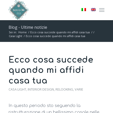
Blog - Ultime notizie
Sei in:
Home
/
Ecco cosa succede quando mi affidi casa tua
/
/
Casa Light
/
Ecco cosa succede quando mi affidi casa tua
Ecco cosa succede
quando mi affidi
casa tua
CASA LIGHT
,
INTERIOR DESIGN
,
RELOOKING
,
VARIE
In questo periodo sto seguendo la
ristrutturazione di un bellissimo casale nelle