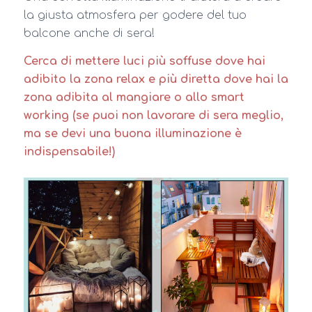
la giusta atmosfera per godere del tuo
balcone anche di sera!
Cerca di mettere luci più soffuse dove hai
adibito la zona relax e più diretta dove hai la
zona adibita al mangiare o allo smart
working (se puoi non lavorare di sera meglio,
ma se devi una buona illuminazione è
indispensabile!)