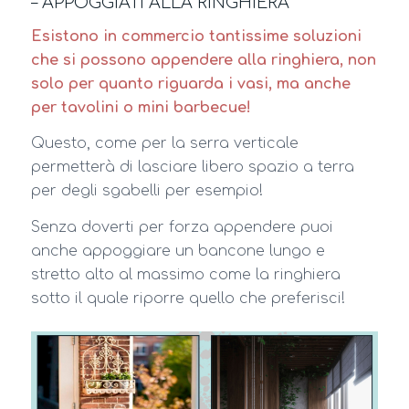
– APPOGGIATI ALLA RINGHIERA
Esistono in commercio tantissime soluzioni
che si possono appendere alla ringhiera, non
solo per quanto riguarda i vasi, ma anche
per tavolini o mini barbecue!
Questo, come per la serra verticale
permetterà di lasciare libero spazio a terra
per degli sgabelli per esempio!
Senza doverti per forza appendere puoi
anche appoggiare un bancone lungo e
stretto alto al massimo come la ringhiera
sotto il quale riporre quello che preferisci!