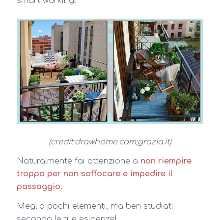
smart working!
(credit:drawhome.com;grazia.it)
Naturalmente fai attenzione a
non riempire
troppo per non soffocare e impedire il
passaggio.
Meglio pochi elementi, ma ben studiati
secondo le tue esigenze!