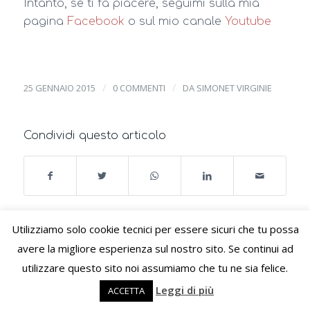
Intanto, se ti fa piacere, seguimi sulla mia
pagina
Facebook
o sul mio canale
Youtube
/
/
25 GENNAIO 2015
0 COMMENTI
DA
SIMONET VIRGINIE
Condividi questo articolo
Utilizziamo solo cookie tecnici per essere sicuri che tu possa
Potrebbero interessarti
avere la migliore esperienza sul nostro sito. Se continui ad
utilizzare questo sito noi assumiamo che tu ne sia felice.
Sala da pranzo piccola? 8 idee da
seguire!
Leggi di più
ACCETTA