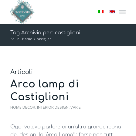
Tag Archivio per: castiglioni
Sei in:
Home
/
castiglioni
Articoli
Arco lamp di
Castiglioni
HOME DECOR
,
INTERIOR DESIGN
,
VARIE
Oggi volevo parlare di un’altra grande icona
del design, la “Arco Lamp” : forse non tutti