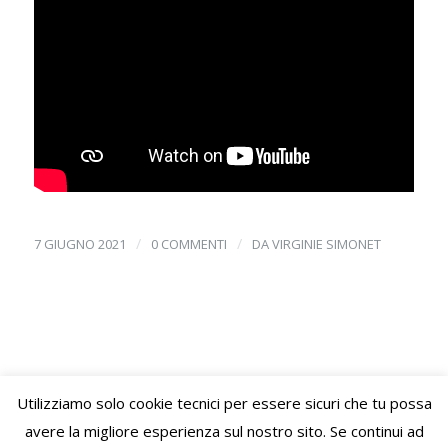
/
/
7 GIUGNO 2021
0 COMMENTI
DA
VIRGINIE SIMONET
Utilizziamo solo cookie tecnici per essere sicuri che tu possa
© Copyright – VIVERE LO STILE di Virginie Letitia Simonet - Alessandria
avere la migliore esperienza sul nostro sito. Se continui ad
(AL) C.F. SMNVGN78B65Z110I P.Iva 02489520060 PEC: