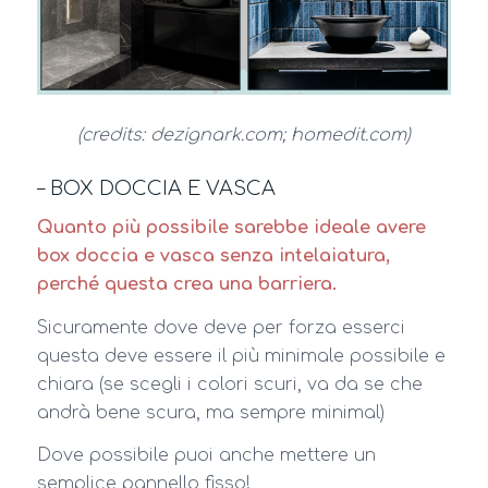
(credits: dezignark.com; homedit.com)
– BOX DOCCIA E VASCA
Quanto più possibile sarebbe ideale avere
box doccia e vasca senza intelaiatura,
perché questa crea una barriera.
Sicuramente dove deve per forza esserci
questa deve essere il più minimale possibile e
chiara (se scegli i colori scuri, va da se che
andrà bene scura, ma sempre minimal)
Dove possibile puoi anche mettere un
semplice pannello fisso!