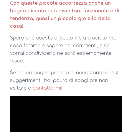
Con queste piccole accortezza anche un
bagno piccolo può diventare funzionale e di
tendenza, quasi un piccolo gioiello della
casa!
Spero che questo articolo ti sia piaciuto nel
caso fammelo sapere nei commenti, e se
vorrai condividerlo ne sarò estremamente
felice.
Se hai un bagno piccolo e, nonostante questi
suggerimenti, hai paura di sbagliare non
esitare a
contattarmi
!