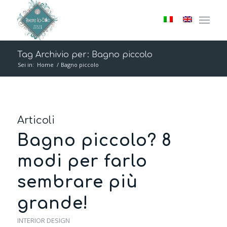
Tag Archivio per: Bagno piccolo
Sei in:
Home
/
Bagno piccolo
Articoli
Bagno piccolo? 8
modi per farlo
sembrare più
grande!
INTERIOR DESIGN