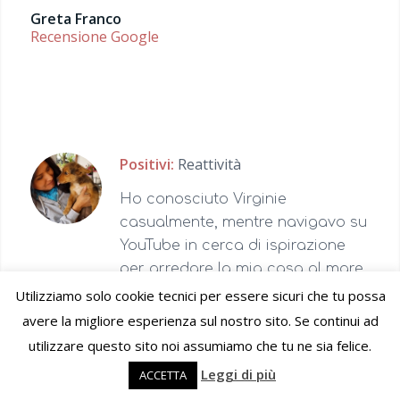
Greta Franco
Recensione Google
Positivi:
Reattività
Ho conosciuto Virginie
casualmente, mentre navigavo su
YouTube in cerca di ispirazione
per arredare la mia casa al mare,
appena l’ho vista mi ha colpita
Utilizziamo solo cookie tecnici per essere sicuri che tu possa
subito e così ho deciso di
avere la migliore esperienza sul nostro sito. Se continui ad
contattarla e lei non ha esitato
utilizzare questo sito noi assumiamo che tu ne sia felice.
nel rispondermi. Ha realizzato un
Leggi di più
ACCETTA
arredo secondo i miei gusti, le